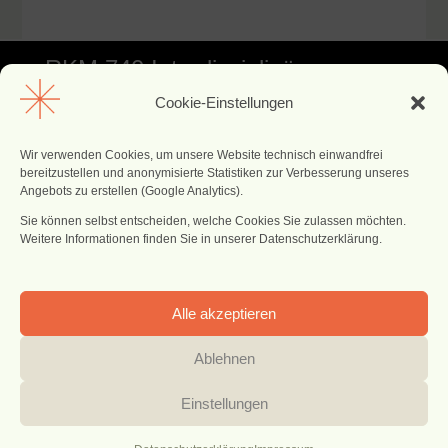
RKM 740 Interdisziplinäre
Cookie-Einstellungen
Facharztklinik
Wir verwenden Cookies, um unsere Website technisch einwandfrei
RKM740 Interdisziplinäre Facharztklinik
bereitzustellen und anonymisierte Statistiken zur Verbesserung unseres
Angebots zu erstellen (Google Analytics).
Sie können selbst entscheiden, welche Cookies Sie zulassen möchten.
RKM 740
Pariser Str. 89
Weitere Informationen finden Sie in unserer Datenschutzerklärung.
40549 Düsseldorf
Zahnmedizin
Impressum
Tel. +49 211 95954780
Datenschutz
Alle akzeptieren
welcome@rkm740-
Cookie-Einstellungen
zahnarzt.de
Ablehnen
© 2026 RKM 740 Zahnmedizin | Concept & Visual Direction: Artfirm -
Atelier Christa Maria
Einstellungen
Online-Termin