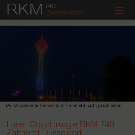
Der Düsseldorfer Fernsehturm – einmal in Licht geschrieben
Laser Oralchirurgie RKM 740
Zahnarzt Düsseldorf