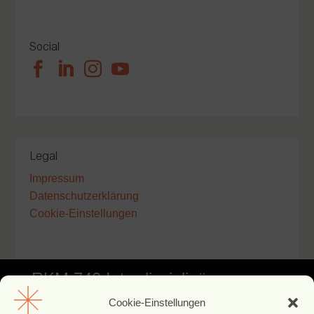
Social




Legal
Impressum
Datenschutzerklärung
Cookie-Einstellungen
RKM 740 Interdisziplinäre
Cookie-Einstellungen
Facharztklinik