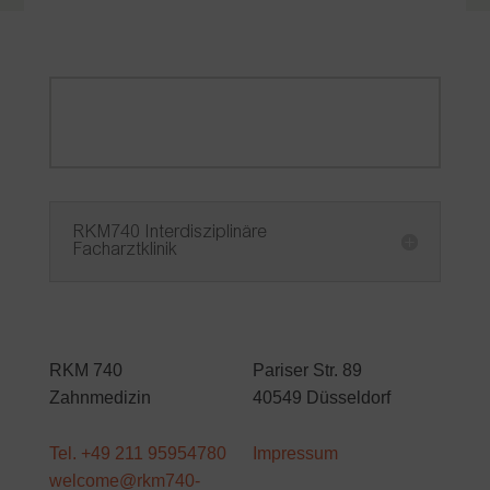
RKM 740 Interdisziplinäre
Facharztklinik
RKM740 Interdisziplinäre
Facharztklinik
RKM 740
Pariser Str. 89
Zahnmedizin
40549 Düsseldorf
Tel. +49 211 95954780
Impressum
welcome@rkm740-