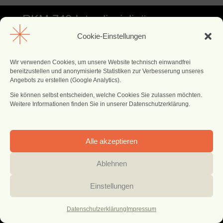
RKM 740 Interdisziplinäre
Cookie-Einstellungen
Facharztklinik
Wir verwenden Cookies, um unsere Website technisch einwandfrei
RKM740 Interdisziplinäre Facharztklinik
bereitzustellen und anonymisierte Statistiken zur Verbesserung unseres
Angebots zu erstellen (Google Analytics).
Sie können selbst entscheiden, welche Cookies Sie zulassen möchten.
RKM 740
Pariser Str. 89
Weitere Informationen finden Sie in unserer Datenschutzerklärung.
40549 Düsseldorf
Zahnmedizin
Impressum
Tel. +49 211 95954780
Datenschutz
Alle akzeptieren
welcome@rkm740-
Cookie-Einstellungen
zahnarzt.de
Ablehnen
© 2026 RKM 740 Zahnmedizin | Concept & Visual Direction: Artfirm -
Atelier Christa Maria
Einstellungen
Online-Termin
Datenschutzerklärung
Impressum